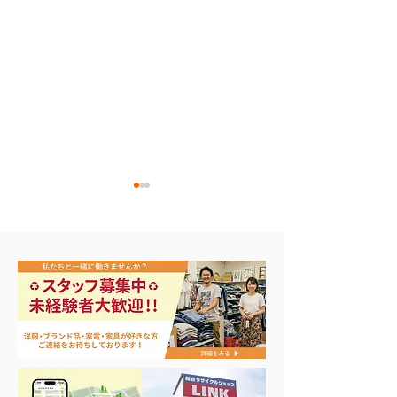
貴金属‼️入荷☺️
店内ぷち改装中‼️です👷