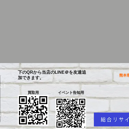
下のQRから当店のLINE＠を友達追
熊本県
加できます。
に！
買取用
イベント告知用
を
い！