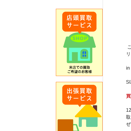
リ
i
S
買
　
1
取
ぜ