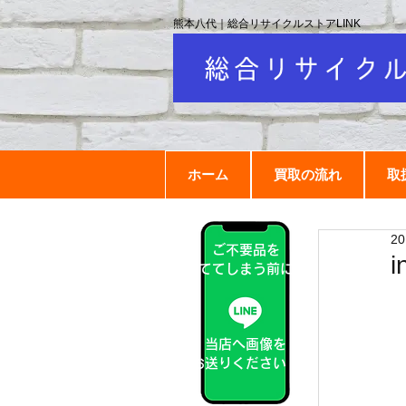
熊本八代｜総合リサイクルストアLINK
ホーム
買取の流れ
取
2
ご不要品を
捨ててしまう前に！
当店へ画像を
お送りください！