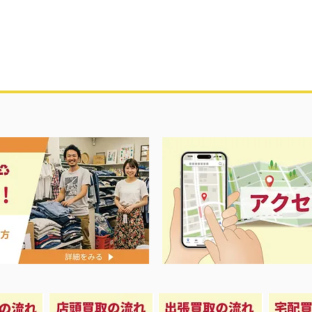
ス春夏物衣料強化買取中‼️
ナイキ＆X-
荷