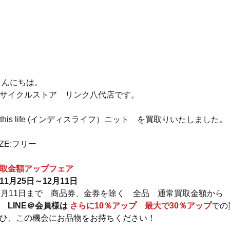
 こんにちは。
サイクルストア　リンク八代店です。
n this life (インディスライフ）ニット　を買取りいたしました。
IZE:フリー
取金額アップフェア
11月25日～12月11日
2月11日まで　商品券、金券を除く　全品　通常買取金額から
　
LINE＠会員様は 
さらに10％アップ　最大で30％アップ
での
ひ、この機会にお品物をお持ちください！