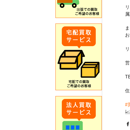
リ
属
ま
お
リ
営
T
住
#
レ