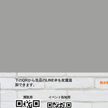
下のQRから当店のLINE＠を友達追
熊本県
加できます。
に！
買取用
イベント告知用