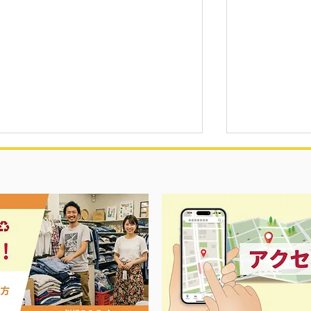
ス春夏物衣料強化買取中‼️
ナイキ＆X-