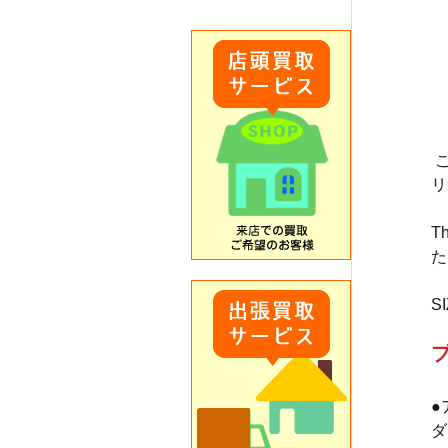
リ
T
た
SI
●
ダ