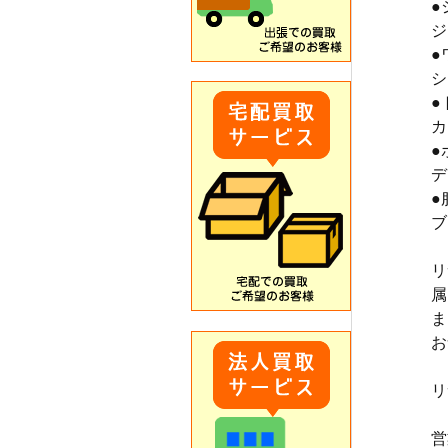
●
ジ
●
シ
●
カ
●
デ
●
ブ
リ
属
ま
お
リ
営