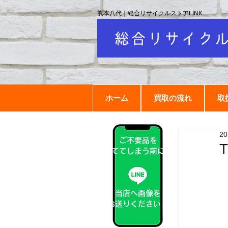
熊本八代｜総合リサイクルストアLINK
ホーム
買取の流れ
取
2
ご不要品を
捨ててしまう前に！
当店へ画像を
お送りください！