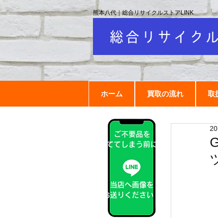
熊本八代｜総合リサイクルストアLINK
ホーム
買取の流れ
取
2
ご不要品を
捨ててしまう前に！
当店へ画像を
お送りください！