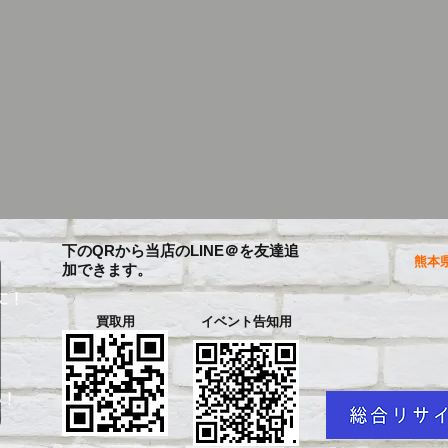
下のQRから当店のLINE＠を友達追
熊本県
加できます。
に！
買取用
イベント告知用
を
い！