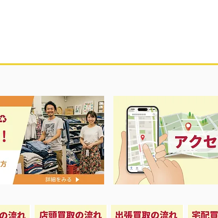
ス春夏物衣料強化買取中‼️
ナイキ＆X-
荷