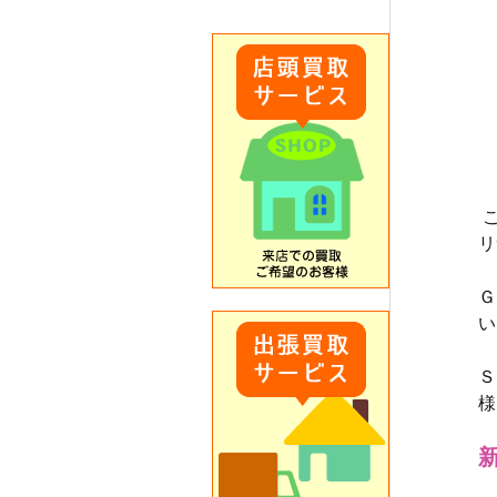
リ
Ｇ
い
Ｓ
様