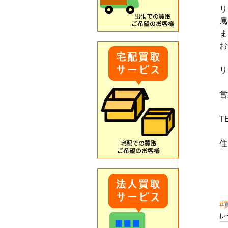
リ
属
ま
お
リ
営
T
住
#
レ