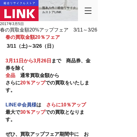
熊本八代｜総合リサイク
ルストアLINK
2017年3月5日
春の買取金額20%アップフェア 3/11～3/26
春の買取金額20％フェア
3/11（土)～3/26（日）
3月11日から3月26日
まで　商品券、金
券を除く　
全品
　通常買取金額から　
さらに
20％アップ
での買取をいたしま
す。
LINE＠会員様
は　
さらに10％アップ
最大で
30％アップ
での買取となりま
す。
ぜひ、買取アップフェア期間中に　お