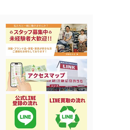
買取アップ開催中
本日から3日間の大セー
ル‼️