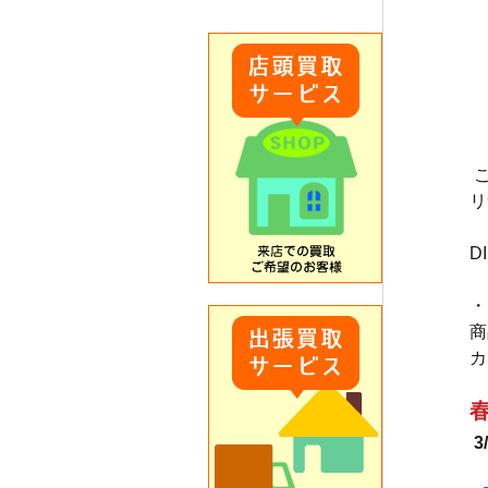
リ
D
・ 
商
カ
3