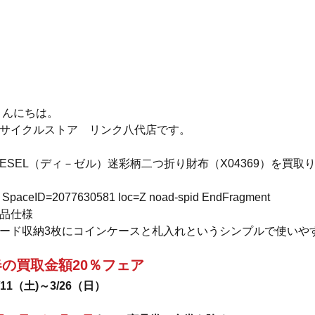
 こんにちは。
サイクルストア　リンク八代店です。
IESEL（ディ－ゼル）迷彩柄二つ折り財布（X04369）を買
SpaceID=2077630581 loc=Z noad-spid EndFragment
品仕様
ード収納3枚にコインケースと札入れというシンプルで使いや
春の買取金額20％フェア
/11（土)～3/26（日）