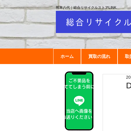
熊本八代｜総合リサイクルストアLINK
ホーム
買取の流れ
取
2
ご不要品を
捨ててしまう前に！
当店へ画像を
お送りください！