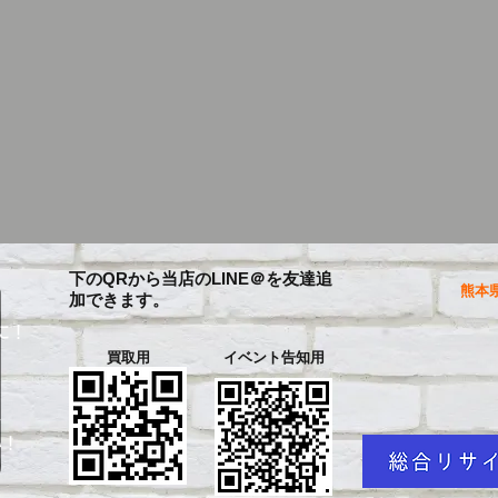
下のQRから当店のLINE＠を友達追
熊本県
加できます。
に！
買取用
イベント告知用
を
い！