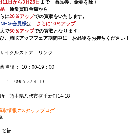
月11日から3月26日
まで　商品券、金券を除く　
品
　通常買取金額から　
らに
20％アップ
での買取をいたします。
INE＠会員様
は　
さらに10％アップ
大で
30％アップ
での買取となります。
ひ、買取アップフェア期間中に　お品物をお持ちください！
サイクルストア　リンク
業時間 ： 10：00-19：00
EL ：　0965-32-4113
所：熊本県八代市横手新町14-18
買取情報
#スタッフブログ
飾