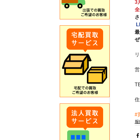
3
全
さ
L
最
ぜ
リ
営
T
住
#
服