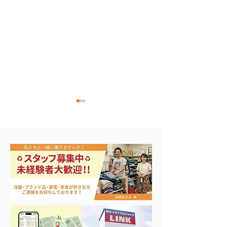
アップルウォッチ 第2世
ナイキ・コンバ
代 A2723
ンズスニーカー