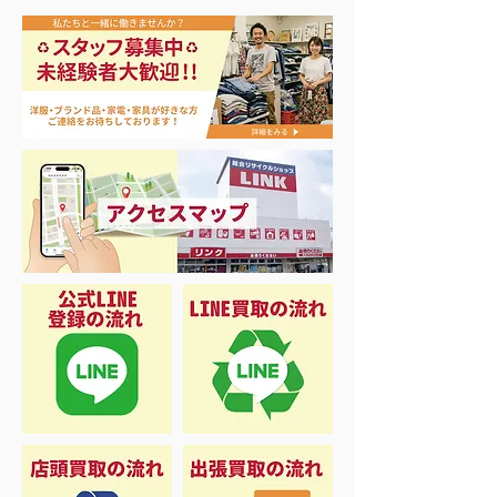
アップルウォッチ 第2世
ナイキ・コンバ
代 A2723
ンズスニーカー