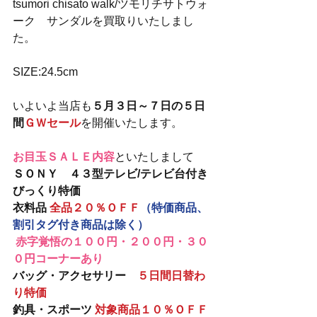
tsumori chisato walk/ツモリチサトウォ
ーク　サンダルを買取りいたしまし
た。
SIZE:24.5cm
いよいよ当店も
５月３日～７日の５日
間
ＧＷセール
を開催いたします。
お目玉ＳＡＬＥ内容
といたしまして
ＳＯＮＹ　４３型テレビ/テレビ台付き
びっくり特価
衣料品 
全品２０％ＯＦＦ
（特価商品、
割引タグ付き商品は除く）
赤字覚悟の１００円・２００円・３０
０円コーナーあり
バッグ・アクセサリー　
５日間日替わ
り特価
釣具・スポーツ 
対象商品１０％ＯＦＦ