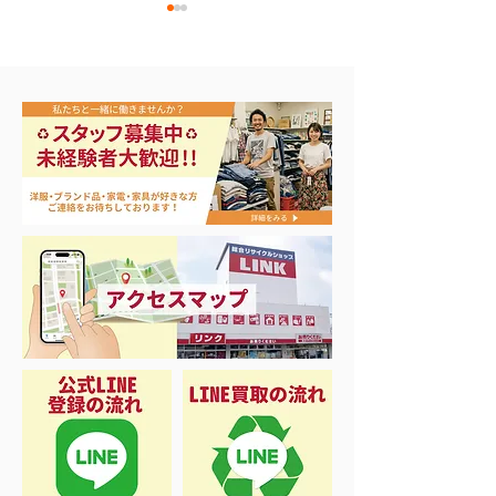
ナイキ＆X-Girl 衣料＆ス
3日間限定 衣
ニーカー大量入荷
品 50%OFF