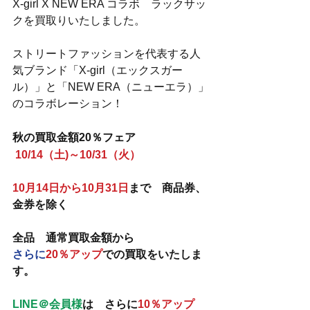
X-girl X NEW ERA コラボ　ラックサッ
クを買取りいたしました。
ストリートファッションを代表する人
気ブランド「X-girl（エックスガー
ル）」と「NEW ERA（ニューエラ）」
のコラボレーション！
秋の買取金額20％フェア
10/14（土)～10/31（火）
10月14日から10月31日
まで　商品券、
金券を除く　
全品　通常買取金額から　
さらに
20％アップ
での買取をいたしま
す。
LINE＠会員様
は　さらに
10％アップ