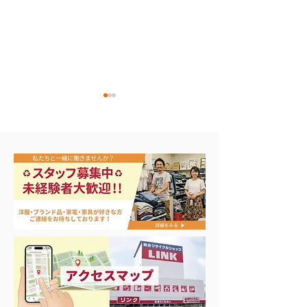
アップルウォッチ 第2世
ナイキ・コンバ
代 A2723
ンズスニーカー