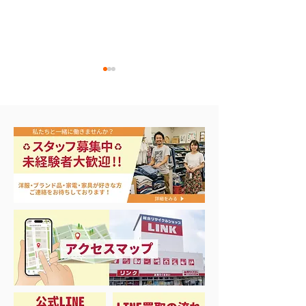
ナイキ＆X-Girl 衣料＆ス
3日間限定 衣
ニーカー大量入荷
品 50%OFF