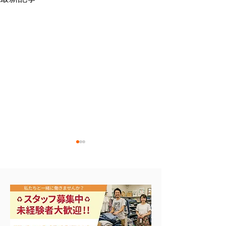
NIKE メンズスニーカー
ナイキ タン