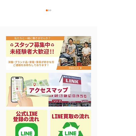
ナイキ＆X-Girl 衣料＆ス
3日間限定 衣
ニーカー大量入荷
品 50%OFF