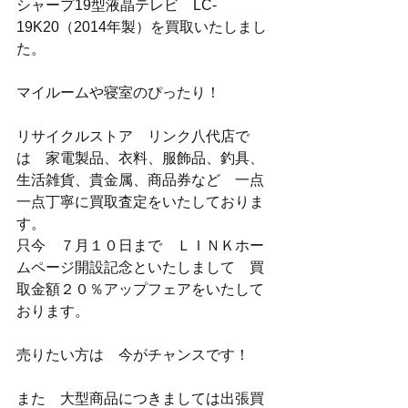
シャープ19型液晶テレビ　LC-
19K20（2014年製）を買取いたしまし
た。
マイルームや寝室のぴったり！
リサイクルストア　リンク八代店で
は　家電製品、衣料、服飾品、釣具、
生活雑貨、貴金属、商品券など　一点
一点丁寧に買取査定をいたしておりま
す。
只今　７月１０日まで　ＬＩＮＫホー
ムページ開設記念といたしまして　買
取金額２０％アップフェアをいたして
おります。
売りたい方は　今がチャンスです！
また　大型商品につきましては出張買