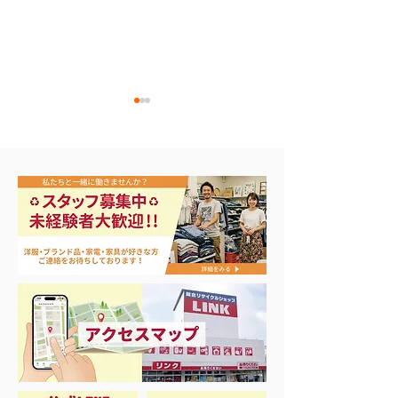
エアコン祭り開
夏に向けて冷凍庫！大量
品揃え❗️