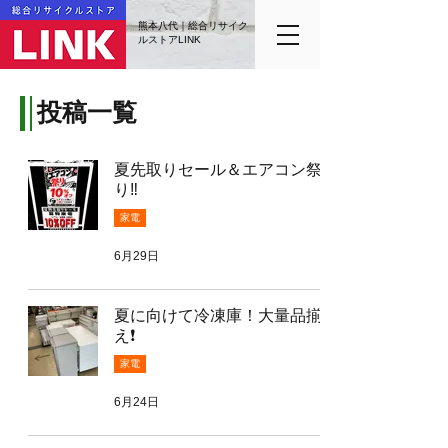
熊本八代｜総合リサイク
ルストアLINK
投稿一覧
夏先取りセール＆エアコン祭
り‼️
家電
6月29日
夏に向けて冷凍庫！大量品揃
え❗️
家電
6月24日