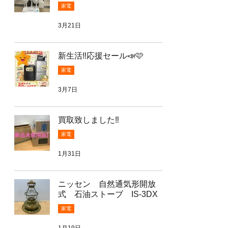
家電
3月21日
新生活‼️応援セール📣🩷
家電
3月7日
買取致しました‼️
家電
1月31日
ニッセン 自然通気形開放
式 石油ストーブ IS-3DX
家電
1月19日