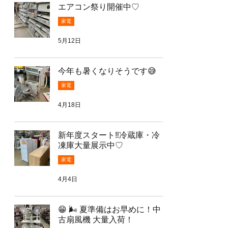
エアコン祭り開催中♡
家電
5月12日
今年も暑くなりそうです😅
家電
4月18日
新年度スタート‼️冷蔵庫・冷
凍庫大量展示中♡
家電
4月4日
😁 🌬️ 夏準備はお早めに！中
古扇風機 大量入荷！