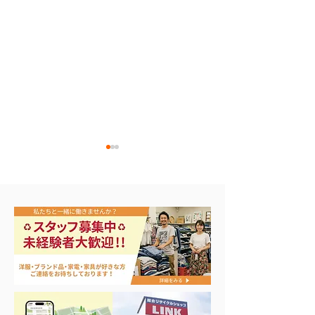
アップルウォッチ 第2世
ナイキ・コンバ
代 A2723
ンズスニーカー