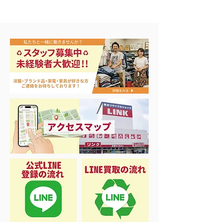
🎣シーズンイン‼️
バカラ シャンパングラ
ス買取！