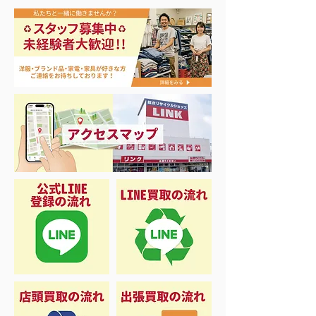
エアコン祭り開
夏に向けて冷凍庫！大量
品揃え❗️