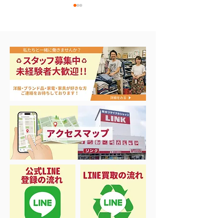
エアコン祭り開
夏に向けて冷凍庫！大量
品揃え❗️