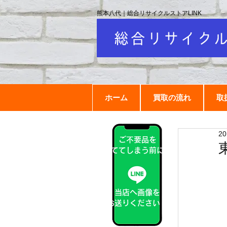
熊本八代｜総合リサイクルストアLINK
ホーム
買取の流れ
取
2
ご不要品を
捨ててしまう前に！
当店へ画像を
お送りください！