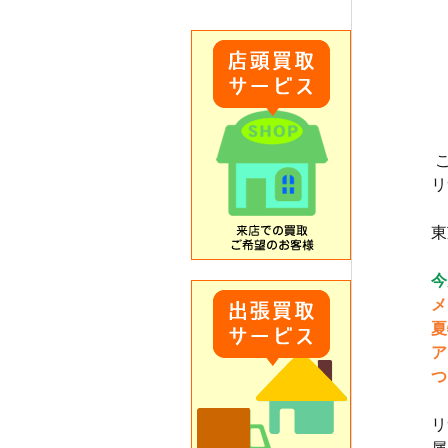
リ
東
今
メ
夏
ア
つ
リ