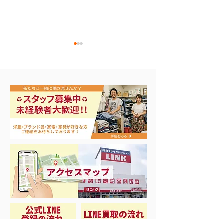
エアコン祭り開
夏に向けて冷凍庫！大量
品揃え❗️