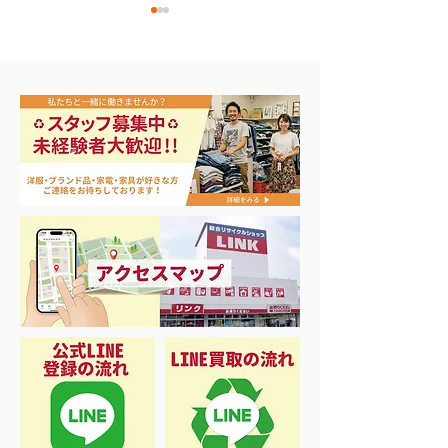
エアコン祭り開
夏に向けて冷凍庫！大量
品揃え❗️