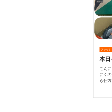
ご利用
うござ
いらっ
ュ🏃‍
えてお
ざいま
間に合
顔で営
ファッシ
本日
こんに
にくの
ら仕方
本日は
ばす（
来店買
ござま
🦶 