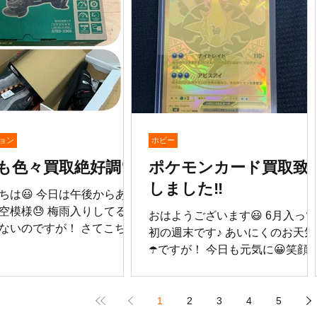
されましたお客様誠に有難
ール開催！ ★エアコン★冷蔵庫
います🙇 まだご利用されて
冷凍庫・★扇風機★を なんと
しゃらないお客様はダッシ
10％OFF‼♡急げ💨 本日も元気に
➡️です♪ 追加追加で商品を揃
😀笑顔😊で営業いたしておりま
りますので 残り2日ではご
🈺
すがお急ぎください😁 まだ
います。 本日も元気に😀笑
業いたしております🈺
ョン
ホビー
も色々買取絶好調♡
ポケモンカード買取致
しました‼️
ちは😃 今日は午後からあい
空模様😓 梅雨入りしてるか
おはようございます😃 6月入って
ないのですが！ さてこちら
初の週末です♪ あいにくのお天気
梅雨のジメジメ☂️を吹き飛
☂️ですが！ 今日も元気に😀笑顔
笑） たくさんのお客様のご
で参りましょう♡ さてこちら💁
取のお持ち込みありがとう
取致しました👏 ポケモンカー
す😭 ナイキスニーカー3足
メガダークライex MURです👍 レ
1
2
3
4
5
ノースフェイスのサンダル🩴 パ