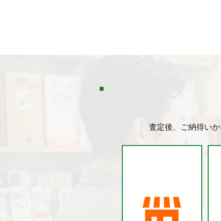
ロマ 
品） 
（オナ
お持ち
素早く
うご期
です
す😄
査定後、ご納得いか
S
TEP
.1