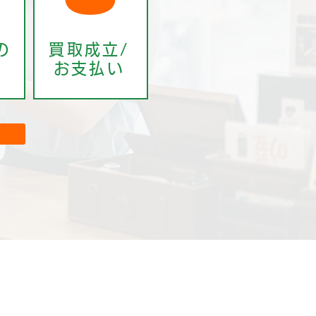
の
買取成立/
お支払い