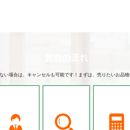
ア物です♪ ほんと1点限り😱でご
ビルトインコンロ（未使用
います‼️ 欲しい方はほんとお早め
シマノ ファイヤーブラッド
に‼️ 6/1～6/30まで夏を先取りセ
ガ）【美品】 その他多数の
ル開催中！ こちらも大盛況♡ ★
込みありがとうござます😊
アコン★冷蔵庫★冷凍庫・★扇
店頭に並べてまいります♪乞
機★を なんと10％OFF‼ この1ヶ
待♡ 本日も19時までの営業
月が熱い！ （お早めに数に限り
 ご来店お待ち致しておりま
り） ぜひこの機会おみのがしな
く！ ※割引タグ等商品は除く※
買取の流れ
ない場合は、キャンセルも可能です！まずは、売りたいお品物
S
S
S
TEP
TEP
TEP
.2
.3
.4