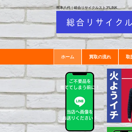
熊本八代｜総合リサイクルストアLINK
ホーム
買取の流れ
取
ご不要品を
捨ててしまう前に！
当店へ画像を
お送りください！