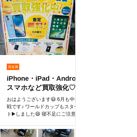
ト
大正2年の文字の記載あり😳 しっ
かりゼンマイを巻いたら動いてお
ります😁 買取アップ中です⤴️7/12
エ
まで アップキャンペーン!(会員様
は30％） 『売るなら今！』 通常
し
査定額より20％UPで買取りいた
ャ
します♡ ⭐︎300L以上の中古冷蔵庫
ご
が20％OFF！ 人気の大型冷蔵庫が
お得に購入できるチャンス！ 数量
貴金属
限定・なくなり次第終了です♡
量
iPhone・iPad・Android
『売る』も『買う』もお得なこの
機会をお見逃しなく！ ⭐︎皆さんの
スマホなど買取強化♡
ご来店をスタッフ一同お待ちして
の
おはようございます😃 6月も中盤
おります♡ ※キャンペーンの対象
戦です♪ ワールドカップもスター
条件など、 詳しくは店頭スタッフ

ト▶️しました😄 寝不足にご注意で
まで お気軽にお問合せ下さい。
え
す😆 さて当店はiPhone・iPad・
イ
Androidスマホなど買取強化♡ ス
セ
タート▶️しました👏 iPhone16・17