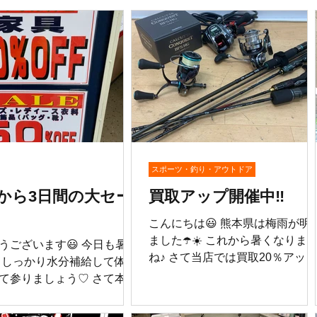
スポーツ・釣り・アウトドア
から3日間の大セー
買取アップ開催中‼️
こんにちは😃 熊本県は梅雨が明
ました☂️☀️ これから暑くなりま
うございます😃 今日も暑い
ね♪ さて当店では買取20％アップ
 しっかり水分補給して体調
キャンペーン開催中♡ 本日はこ
て参りましょう♡ さて本日
ら💁大量買取いたしました👏 ・
️ ⭐︎衣料・バッグ・
マノ フォースカスター300 ・
％OFF⭐︎ メンズ・レディース