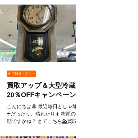
生活雑貨・ギフト
買取アップ＆大型冷蔵庫
20％OFFキャンペーン
け
中❣️
す
こんにちは😃 最近毎日どしゃ降り
☂️だったり、晴れたり☀️ 梅雨の末
ち
期ですかね？ さてこちら💁買取い
シ
たしました👏 精工舎製の八角のア
シ
ンティークな柱時計です🕰️ 裏には