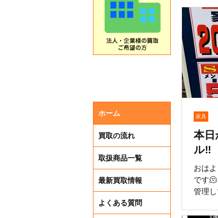
ホーム
家具
本日
買取の流れ
ル‼️
取扱商品一覧
おはよ
です
最新買取情報
管理し
よくある質問
より3日間限定‼
靴 50