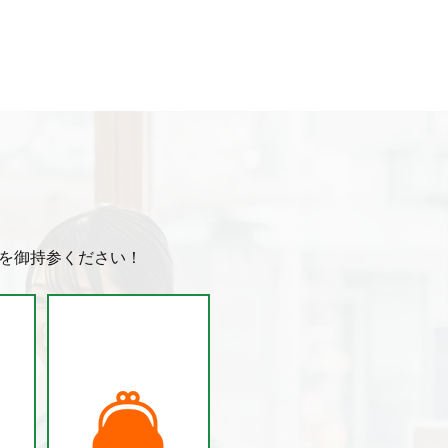
ざ
ありがとうございます😭 ♢シマ
ノ 18フォースマスター 600 ♢
ー
シマノ 18ビーストマスター
エ
2000 ♢シマノ 20カルカッタコ
風
ンクエストDC100 ♢シマノ 18
オシアカルカッタコンクエスト
あ
CT201HG 全て使用頻度少ない
【美品】です♪ 店頭に並んでおり
ます♡ 特に18ビーストマスターは
なかなか買取にない【貴重品】で
す👍 お早めに♡ 他にも釣具たくさ
を御持参ください！
んございます♪
S
TEP
.5