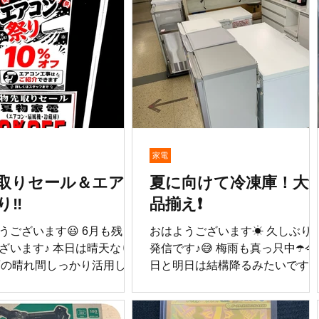
マノ 23カルカッタコンクエス
はじめ、バッグ・靴まで大
BFS ・ダイワ 18イグジスト
もお買い得！⭐︎
LT4000 ・ダイワ エメラルダ
・ダイニングセット・食器
ス ストイスト84M ・ダイワ 
ェスト・テレビボードな
メラルダスAGSイカメタル
気の中古家具を多数展示
56XULB などなど大量買取いた
ました👏 まだまだ買取アップキ
が見つかったらお早めに！
ンペーン開催中♡です お早めに
・在庫限り！ お得なこの
来店ください。
、ぜひご来店ください。 ※
家電
グ付き商品・330円以下の
取りセール＆エアコ
夏に向けて冷凍庫！大
ガラスケース内の商品・一
外商品はセール対象外で
‼️
品揃え❗️
うございます😃 6月も残り2
おはようございます☀ 久しぶり
ざいます♪ 本日は晴天なり
発信です♪😅 梅雨も真っ只中☂️今
梅雨の晴れ間しっかり活用して
日と明日は結構降るみたいです
ましょう♪😁 さて当店のエ
さて夏に向けて冷凍庫大量品揃
祭り＆夏先取りセールも残
中♡ 縦型から冷凍ストッカータ
です♪ 大好評でございます♪
プを品揃え❗️ 6/30まで夏を先取り