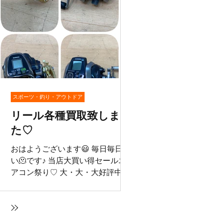
★
iPad Androidスマホを高価買取中‼️
ぜひ査定だけでもお持ちください♪
地域No.1で頑張ります😄 同時貴金
す
属も高価買取中❣️
スポーツ・釣り・アウトドア
リール各種買取致しまし
た♡
おはようございます😃 毎日毎日暑
い🫠です♪ 当店大買い得セールエ

アコン祭り♡ 大・大・大好評中！
買
だんだん数に限りが・・・お早め
ド
に♡ さてこちら💁 リール各種買取
致しました👏 お持ち込みいただき