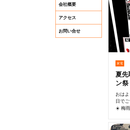
会社概要
衣料を
幅値下げ！ ⭐︎家具
アクセス
ソファ
棚・チ
お問い合せ
ど、人
中！ 一点物ばかりですので、お気
に入り
期間限定
機会に
家電
割引タ
夏先
商品・
部対象
ン祭り
す。
おはよ
日でご
☀️ 
まいり
アコン
り2日