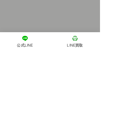
公式LINE
LINE買取
ご不要品を
捨ててしまう前に！