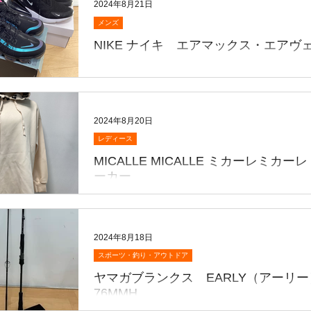
HG 右⭐︎ こちら買取致しました💁 お持ち込みありがと
2024年8月21日
うございます😊...
メンズ
NIKE ナイキ エアマックス・エアヴ
こんにちは😃 NIKE ナイキ エアマック
イパー 買取りさせていただきました🙂 
持ちいただきありがとうございました😊 
ーカー 強化買取中❗️ 強化買取商品はこちら⬇
2024年8月20日
般・釣り具・工具（特殊工具含む）・貴金属.
レディース
MICALLE MICALLE ミカーレミカー
ーカー
こんにちは😃 MICALLE MICALLE ミカー
レ ロゴパーカー 買取りさせていただきまし
物レディース衣料強化買取中❗️ こちらの商
2024年8月18日
取中です 😝 家電・釣り具・工具（特殊工具
スポーツ・釣り・アウトドア
貴金属・ゲーム機などなど 是非 お待ちし
ヤマガブランクス EARLY（アーリー
す👍...
76MMH