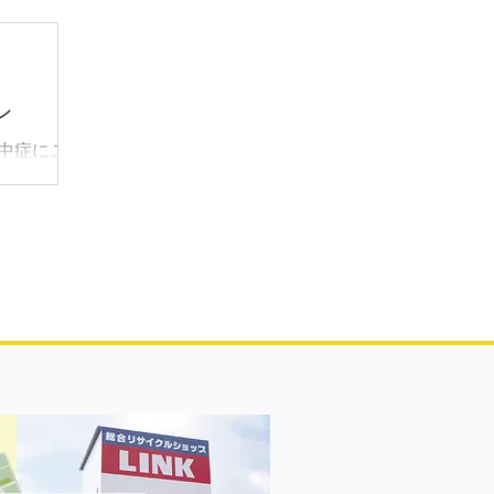
ました👏
😊 ヤマ
数】 3本
ン
熱中症にご
😱 ★買取
非残り２日
タグラム・