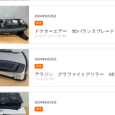
ので熱中症🥵にご用心ください シマノ ヴ
シュ C2000S こちら💁買取致しました〜⤴
みありがとうございました まだ若干暑いで
2024年8月26日
ズンに突入です...
家電
ドクターエアー 3Dバランスブレード 
07RZ 2022年製
こんにちは😃 本日はこちら💁買取致しまし
込みいただきましてありがとうございます♪
ターエアー 3Dバランスブレード モデル 
2024年8月25日
07RZ 2022年製 ライザップとのコラボ商品になりま
家電
す 【製品仕様】 ■タイマー 約1分～30分(1分
アラジン グラファイトグリラー AEG
2020年製
こんにちは😃 今日もちょっと暑い🫠ですが
中症警戒アラートに ご用心です♪ アラジン
イトグリラー AEG-G13A 2020年製 こちら💁買取致
2024年8月24日
しました〜 お持ち込みいただきましてあり
家電
ざいます😊🎵 ▪️サイズ550x314x310...