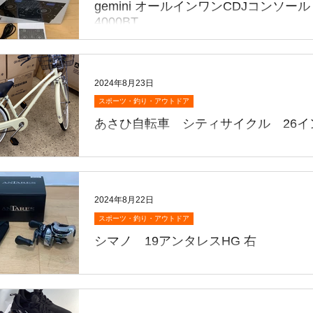
gemini オールインワンCDJコンソール
4000BT
おはようございます😃 8月も残りわずかで
入ったら少し涼しくなって欲しいです😆 gemi
ルインワンCDJコンソール CDM-4000BT
2024年8月23日
取致しました💁 お持ち込みありがとうございま
スポーツ・釣り・アウトドア
あさひ自転車 シティサイクル 26イ
こんにちは😃 まだまだ残暑が続きますね
には気を付けましょう🙂 あさひ自転車 シ
クル イノベーションファクトリー 26イ
りさせていただきました😊 暑い中お持ち
2024年8月22日
りがとうございました😃 夏物衣料最終処
スポーツ・釣り・アウトドア
催中❗️...
シマノ 19アンタレスHG 右
おはようございます☀ 今日も〜良い天気が
ります😆 まだまだ残暑が厳しい😥ですので
に気をつけて参りましょう😄 ⭐︎シマノ 1