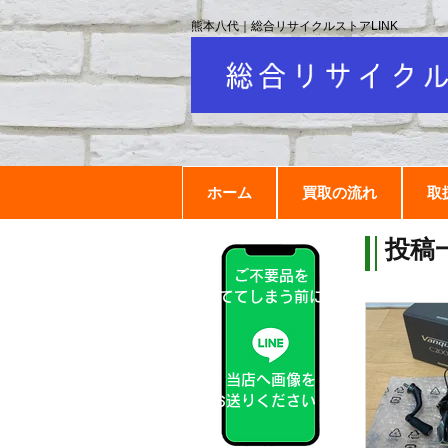
熊本八代｜総合リサイクルストアLINK
ホーム
買取の流れ
取
投稿
ご不要品を
捨ててしまう前に！
当店へ画像を
お送りください！