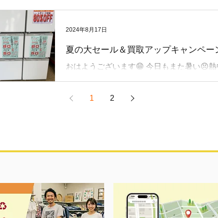
おはようございます🌞 こちら先日買取致し
たくさんのお持ち込みありがとうございます
ガブランクス EARLY（アーリー）76 76MMH 【形
2024年8月17日
態】 逆並継+並継 【全長】 2.31M 【継
夏の大セール＆買取アップキャンペー
【仕舞長さ】 80.7 【自重】 145g...
おはようございます😁 今日もまた暑い😣
注意くださいんね😆 ★大セールも残り2日★
20％アップキャンペーン★も残り2日😨 是
1
2
間ご来店ください😁🎶👏 リンク・インス
当店ホームページも見てね😍