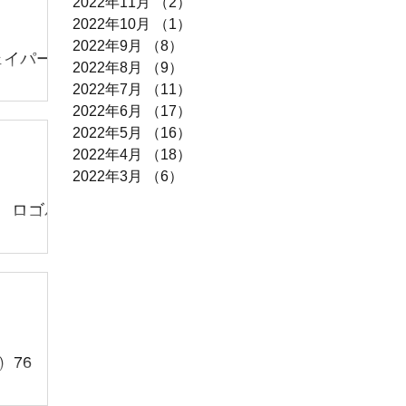
2022年11月
（2）
2件の記事
2022年10月
（1）
1件の記事
2022年9月
（8）
8件の記事
ェイパー
2022年8月
（9）
9件の記事
2022年7月
（11）
11件の記事
ス・エアヴェ
2022年6月
（17）
17件の記事
暑い中、お
2022年5月
（16）
16件の記事
メンズスニ
2022年4月
（18）
18件の記事
️ 家電全
2022年3月
（6）
6件の記事
..
レ ロゴパ
レミカー
た🙂 秋
品も強化買
含む） ・
ておりま
）76