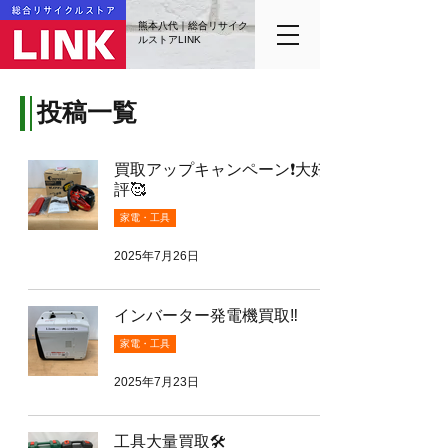
熊本八代｜総合リサイク
ルストアLINK
投稿一覧
買取アップキャンペーン❗️大好
評🥰
家電・工具
2025年7月26日
インバーター発電機買取‼️
家電・工具
2025年7月23日
工具大量買取🛠️