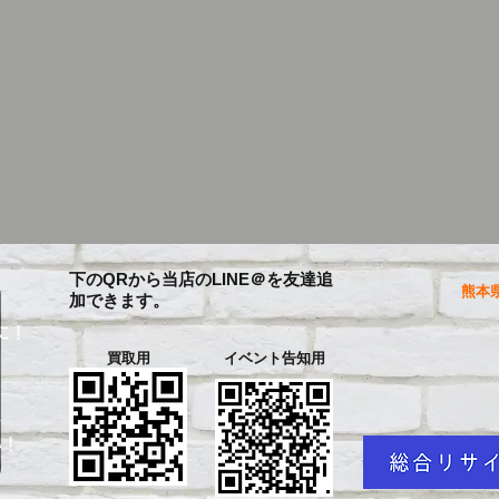
下のQRから当店のLINE＠を友達追
熊本県
加できます。
に！
買取用
イベント告知用
を
い！