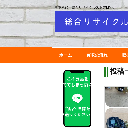
熊本八代｜総合リサイクルストアLINK
ホーム
買取の流れ
取
投稿
ご不要品を
捨ててしまう前に！
当店へ画像を
お送りください！