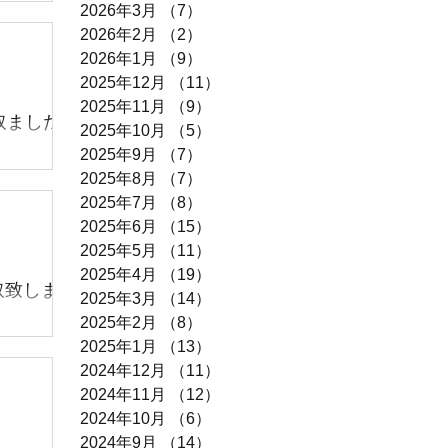
2026年3月
（7）
7件の記事
中！ だん
2026年2月
（2）
2件の記事
💁 リー
2026年1月
（9）
9件の記事
きありが
2025年12月
（11）
11件の記事
スマスター
2025年11月
（9）
9件の記事
 ♢シマ
ました‼️
2025年10月
（5）
5件の記事
マノ 18
2025年9月
（7）
7件の記事
しました
全て使用頻
2025年8月
（7）
7件の記事
す♡ 2馬
す♡ 特に
2025年7月
（8）
8件の記事
👌）
【貴重品】
2025年6月
（15）
15件の記事
ンテして
います♪
2025年5月
（11）
11件の記事
早めに♡
2025年4月
（19）
19件の記事
取致しま
2025年3月
（14）
14件の記事
2025年2月
（8）
8件の記事
 カワエー
2025年1月
（13）
13件の記事
♪ 年数は経
2024年12月
（11）
11件の記事
での使用
2024年11月
（12）
12件の記事
台限りでご
2024年10月
（6）
6件の記事
2024年9月
（14）
14件の記事