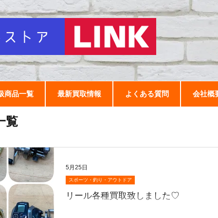
扱商品一覧
最新買取情報
よくある質問
会社概
一覧
5月25日
スポーツ・釣り・アウトドア
リール各種買取致しました♡
おはようございます😃 毎日毎日暑い🫠です