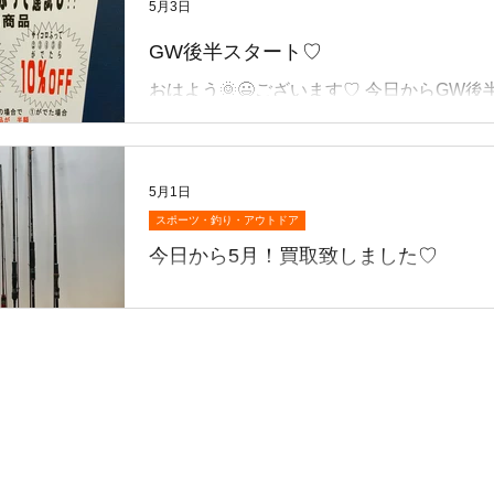
5月3日
入れ替えの為☺️ 表示価格からさらに20％OF
内の 「20％OFF POP」 が付いている商
GW後半スタート♡
✨ 家具・家電など、お買い得商品を多数ご用意してお
おはよう🌞😃ございます♡ 今日からGW後
ります！ レジにて今ついてる価格を割引い
▶️ さて当店は 🔥運試しSALE開催🔥 サイ
す！ 一点物です気になる商品はお早めに！ ※対象商
負！🎲 『1』が出たらなんと… →50％OFF
品のみ割引となります。
れても安心👌 →10％OFF！ ルールは簡単‼
5月1日
って 1番高い商品でサイコロ🎲運試し！！
内商品、金券、貴金属、 ３３０円以下の商
スポーツ・釣り・アウトドア
外です） これはやるしかない！！！ いく
今日から5月！買取致しました♡
い！！ ご来店お待ちいたしております😃
こんばんは🌆😃 今日から5月です‼️GWも
さてこちら💁買取致しました♡👏 ダイワ
ティルウォークなど エギング、アジング、
ど多数拍手👏♡ なかなかの美品です♪ GW
に並んでおります😅 ぜひ一度ご来店ください
料 👜バッグ 👡靴 半額セール中‼️（50％OF
ス内対象外・330円以下は除きます(bow)）
り・期間限定早い者勝ちです♡ こちらも熱