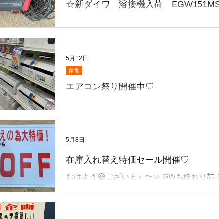
☆新ダイワ 溶接機入荷 EGW151M
こんにちは😃 急に夏日☀️暑くなりました😓
祭り♡も開催中‼️ 今ならまだ在庫ございま
に さてこちら💁新ダイワの溶接機買取致し
お持ち込みありがとうございます😊 動作🆗🙆‍
5月12日
低騒音型で静かです♪ 1台限りです♪お早め
家電
エアコン祭り開催中♡
こんにちは😃 5月も半ば過も過ぎました〜☺
30°を超える暑さになるとか ならないとか…
暑さ対策に必需品の“エアコン“☺️ お買得な
展示・販売中！✨ これからの暑さ対策に、今が買い替
5月8日
えのチャンス！ ✅ 動作確認済み ✅ 高年式モデルあり
在庫入れ替え特価セール開催♡
✅ 取付のご相談OK ✅ 在庫限り 人気商品はすぐ売れて
しまうため、早い者勝ちです！ お探しのサ
おはよう😃ございます〜☺️ GWも終わり🔚
ーカーもお気軽にご相談ください😊 皆さ
ベントサイコロ振って運試し🎲 大好評♡でし
をお待ちしております！
が出た方おめでとう🎉ございました🥳 さ
在庫入れ替え特価セール開催♡ 対象商品の