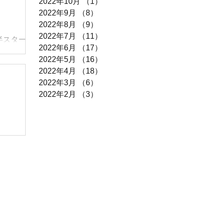
2022年10月
（1）
1件の記事
F！！ 店
2022年9月
（8）
8件の記事
品が対象です
2022年8月
（9）
9件の記事
2022年7月
（11）
11件の記事
半スタート
たしま
2022年6月
（17）
17件の記事
コロ🎲１発勝
2022年5月
（16）
16件の記事
！！！ 外
2022年4月
（18）
18件の記事
️いろいろ買
2022年3月
（6）
6件の記事
！ （ケース
2022年2月
（3）
3件の記事
品は対象
しかな
目前です♡
・シマノ・
ボートな
中には店頭
。 👚衣
F） （ケー
 在庫限
々です♡