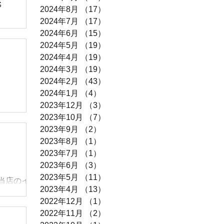
S
2024年8月
（17）
17件の記事
2024年7月
（17）
17件の記事
 エアコン
2024年6月
（15）
15件の記事
す♪お早め
2024年5月
（19）
19件の記事
ました👏
2024年4月
（19）
19件の記事
♀️です 超
2024年3月
（19）
19件の記事
に♡
2024年2月
（43）
43件の記事
2024年1月
（4）
4件の記事
2023年12月
（3）
3件の記事
️ 今週末は
2023年10月
（7）
7件の記事
😱 早期の
2023年9月
（2）
2件の記事
価格で多数
2023年8月
（1）
1件の記事
2023年7月
（1）
1件の記事
2023年6月
（3）
3件の記事
2023年5月
（11）
11件の記事
イズやメ
 当店のイ
2023年4月
（13）
13件の記事
まのご来店
た👏 1
2022年12月
（1）
1件の記事
て今日から
2022年11月
（2）
2件の記事
み、在庫