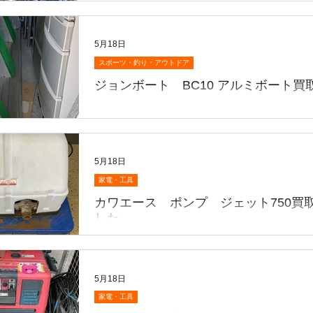
い得セールエアコン祭り♡ 大・大・大好評
だん数に限りが・・・お早めに♡ さてこちら
ル各種買取致しました👏 お持ち込みいただ
5月18日
とうございます😭 ♢シマノ 18フォー
スポーツ・釣り・アウトドア
600 ♢シマノ 18ビーストマスター 2000
ジョンボート BC10 アルミボート買取
ノ 20カルカッタコンクエストDC100 ♢シ
こんにちは🌞😃 次の次はこちら💁 買取致
オシアカルカッタコンクエストCT201HG 
👏〜 ジョンボート BC10のアルミボートで
度少ない【美品】です♪ 店頭に並んでおりま
力まで取り付け可能🉑（免許、船舶検査不要
18ビーストマスターはなかなか買取にない
錆、腐食と見当たらない美品です 早めにメ
です👍 お早めに♡ 他にも釣具たくさんござ
5月18日
品台致します😅 こちらも一台限りです♪お
家電・工具
カワエース ポンプ ジェット750買
した
こんにちは😃 次はこちら💁買取致しました
ス ポンプ ジェット750‼️ 動作🙆‍♀️🆗です
過致しておりますがまだまだ使えます 軒下
5月18日
でしたので錆等は少ないです♪ こちらも一
家電・工具
ざいます♪ お早めに♡